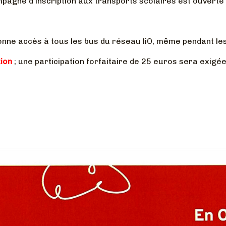
ampagne d'inscription aux transports scolaires est ouvert
onne accès à tous les bus du réseau liO, même pendant le
tion
; une participation forfaitaire de 25 euros sera exigé