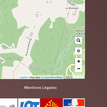
+
−
300 m
Leaflet
| Map data: ©
OpenStreetMap
Mentions Légales