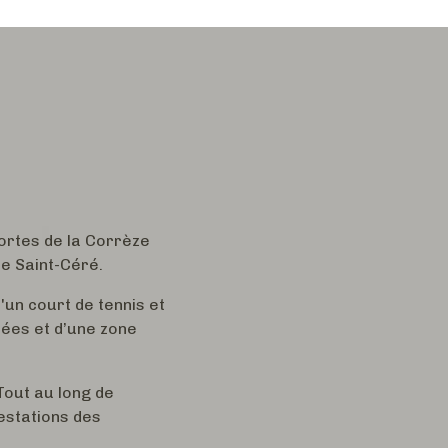
ortes de la Corrèze
de Saint-Céré.
un court de tennis et
nées et d’une zone
 Tout au long de
estations des