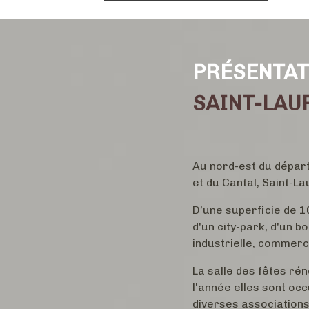
PRÉSENTAT
SAINT-LAU
Au nord-est du dépar
et du Cantal, Saint-L
D’une superficie de 1
d'un city-park, d'un 
industrielle, commerc
La salle des fêtes rén
l'année elles sont oc
diverses associations