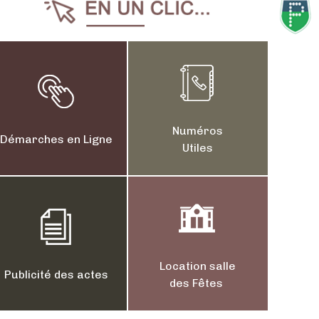
ion transports scolaires
Reprise des activités a
Numéros
Démarches en Ligne
Utiles
Location salle
Publicité des actes
des Fêtes